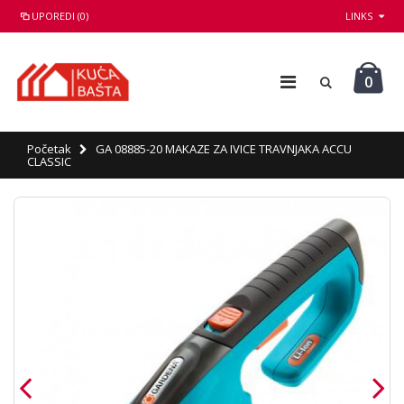
UPOREDI (0)
LINKS
0
Početak
GA 08885-20 MAKAZE ZA IVICE TRAVNJAKA ACCU
CLASSIC