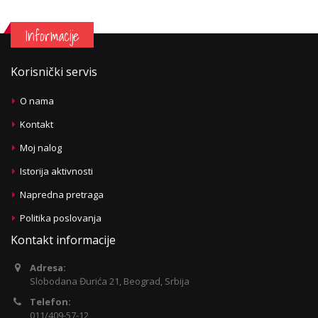
Informacije
Korisnički servis
O nama
Kontakt
Moj nalog
Istorija aktivnosti
Napredna pretraga
Politika poslovanja
Kontakt informacije
Adresa:
Slobodana Đurića 21, Beograd, Srbija
Telefon:
011/409-57-12