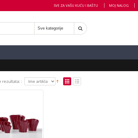
SVE ZA VAŠU KUĆU I BAŠTU
MOJ NALOG
 rezultata: :