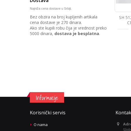
Dostava
Najniža cena dostave u Srbiji.
Bez obzira na broj kupljenih artikala
SH 51
cena dostave je 270 dinara.
C
Ako ste kupili robu čija je vrednost preko
5000 dinara,
dostava je besplatna
.
Informacije
Korisnički servis
Kontak
Adr
O nama
Slob