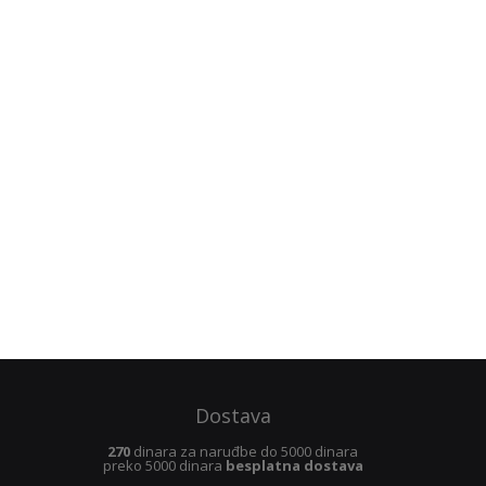
Dostava
270
dinara za naruđbe do 5000 dinara
preko 5000 dinara
besplatna dostava