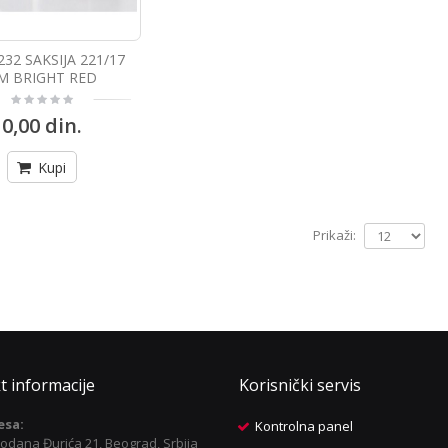
232 SAKSIJA 221/17
M BRIGHT RED
0,00 din.
Kupi
Prikaži:
t informacije
Korisnički servis
esa:
Kontrolna panel
odana Đurića 21, Beograd, Srbija