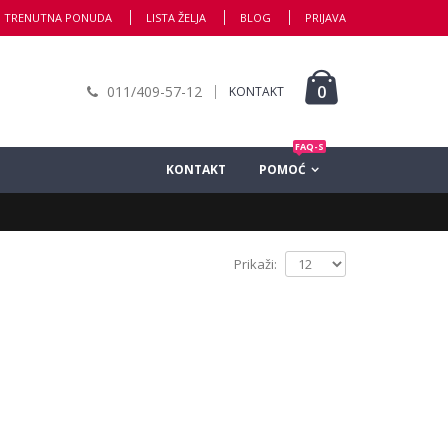
TRENUTNA PONUDA
LISTA ŽELJA
BLOG
PRIJAVA
0
011/409-57-12
KONTAKT
FAQ-S
KONTAKT
POMOĆ
Prikaži: