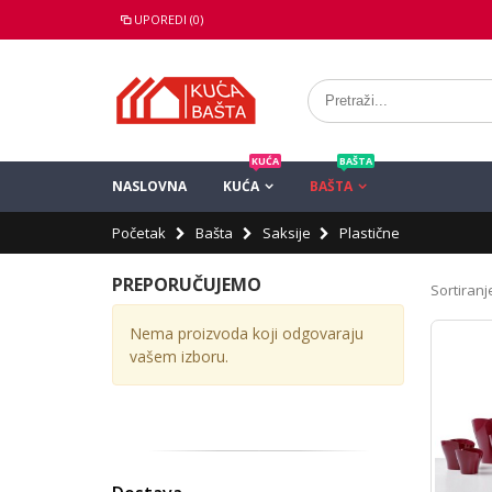
UPOREDI (0)
KUĆA
BAŠTA
NASLOVNA
KUĆA
BAŠTA
Početak
Bašta
Saksije
Plastične
PREPORUČUJEMO
Sortiranje
Nema proizvoda koji odgovaraju
vašem izboru.