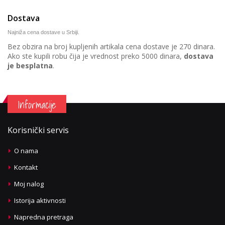
Dostava
Najniža cena dostave u Srbiji.
Bez obzira na broj kupljenih artikala cena dostave je 270 dinara.
Ako ste kupili robu čija je vrednost preko 5000 dinara,
dostava
je besplatna
.
Informacije
Korisnički servis
O nama
Kontakt
Moj nalog
Istorija aktivnosti
Napredna pretraga