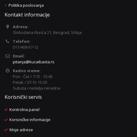
Politika poslovanja
Kontakt informacije
Adresa:
Slobodana Đurića 21, Beograd, Srbija
Telefon:
011/409-57-12
Email:
pitanja@kucaibasta.rs
Radno vreme:
Pon - Čet / 7:15 - 15:45
Petak / 07:15-15:30
Subota i nedelja neradna
Korisnički servis
Kontrolna panel
Korisničke informacije
Moje adrese