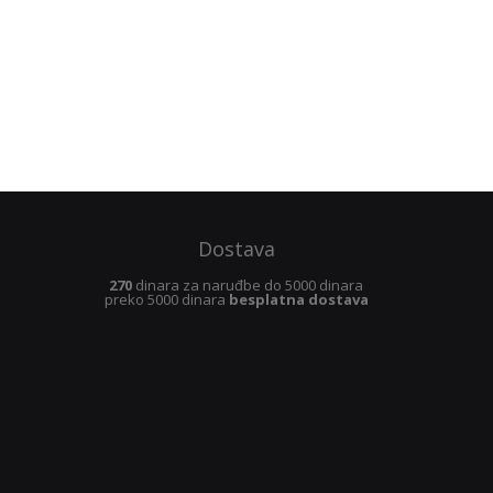
Dostava
270
dinara za naruđbe do 5000 dinara
preko 5000 dinara
besplatna dostava