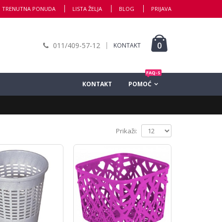
TRENUTNA PONUDA
LISTA ŽELJA
BLOG
PRIJAVA
0
011/409-57-12
KONTAKT
FAQ-S
KONTAKT
POMOĆ
Prikaži: