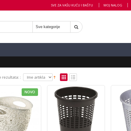
SVE ZA VAŠU KUĆU I BAŠTU
MOJ NALOG
 rezultata: :
NOVO