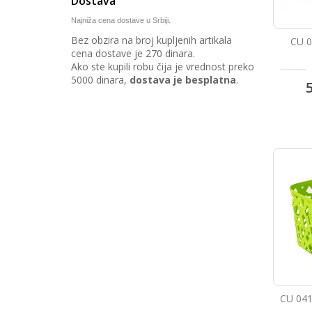
Dostava
Najniža cena dostave u Srbiji.
Bez obzira na broj kupljenih artikala
CU 0
cena dostave je 270 dinara.
Ako ste kupili robu čija je vrednost preko
5000 dinara,
dostava je besplatna
.
CU 04