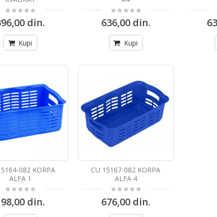
396,00 din.
636,00 din.
63
Kupi
Kupi
15164-082 KORPA
CU 15167-082 KORPA
ALFA 1
ALFA 4
198,00 din.
676,00 din.