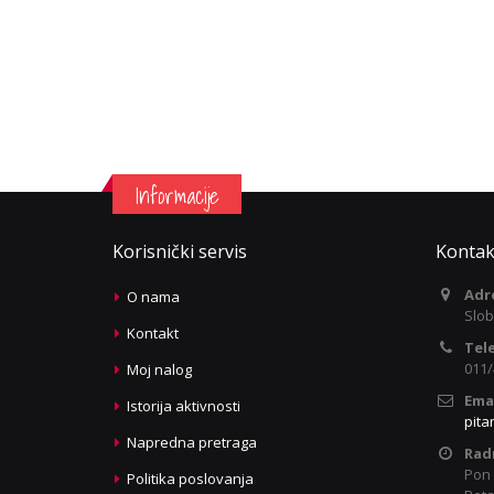
Informacije
Korisnički servis
Kontak
Adr
O nama
Slob
Kontakt
Tel
011/
Moj nalog
Emai
Istorija aktivnosti
pita
Napredna pretraga
Rad
Pon 
Politika poslovanja