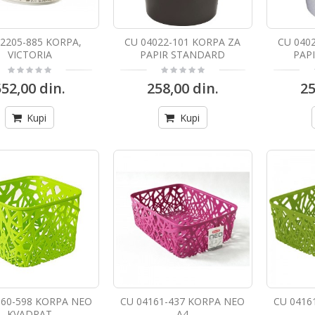
2205-885 KORPA,
CU 04022-101 KORPA ZA
CU 040
VICTORIA
PAPIR STANDARD
PAP
552,00 din.
258,00 din.
25
Kupi
Kupi
160-598 KORPA NEO
CU 04161-437 KORPA NEO
CU 0416
KVADRAT
A4