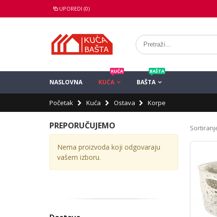
UPOREDI (0)
KUĆA
BAŠTA
NASLOVNA
KUĆA
BAŠTA
Početak
Kuća
Ostava
Korpe
PREPORUČUJEMO
Sortiranje
Nema proizvoda koji odgovaraju
vašem izboru.