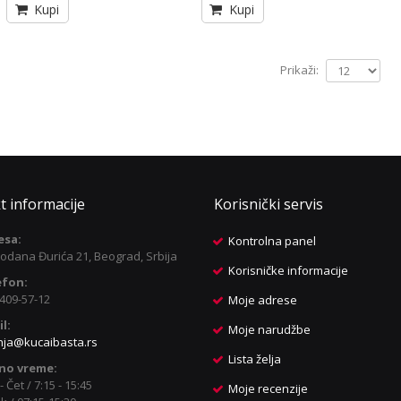
Kupi
Kupi
Prikaži:
t informacije
Korisnički servis
esa:
Kontrolna panel
odana Đurića 21, Beograd, Srbija
Korisničke informacije
efon:
409-57-12
Moje adrese
l:
Moje narudžbe
nja@kucaibasta.rs
Lista želja
no vreme:
- Čet / 7:15 - 15:45
Moje recenzije