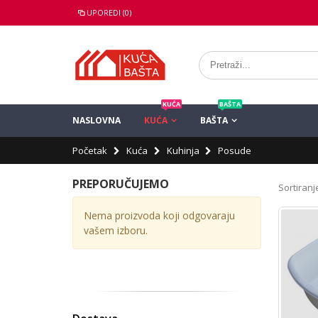
UPOREDI (0)
KUĆA
BAŠTA
NASLOVNA
KUĆA
BAŠTA
Početak
Kuća
Kuhinja
Posude
PREPORUČUJEMO
Sortiranje
Nema proizvoda koji odgovaraju
vašem izboru.