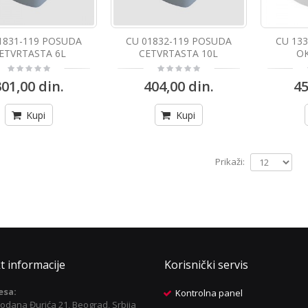
1831-119 POSUDA
CU 01832-119 POSUDA
CU 13
ETVRTASTA 6L
CETVRTASTA 10L
OK
301,00 din.
404,00 din.
45
Kupi
Kupi
Prikaži:
t informacije
Korisnički servis
esa:
Kontrolna panel
odana Đurića 21, Beograd, Srbija