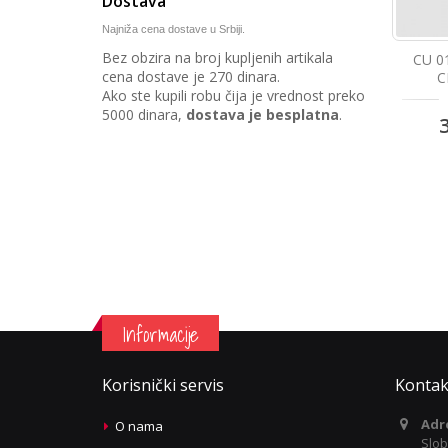
Dostava
Najniža cena dostave u Srbiji.
Bez obzira na broj kupljenih artikala
CU 0
cena dostave je 270 dinara.
C
Ako ste kupili robu čija je vrednost preko
5000 dinara,
dostava je besplatna
.
Informacije
Korisnički servis
Kontak
Adr
O nama
Slob