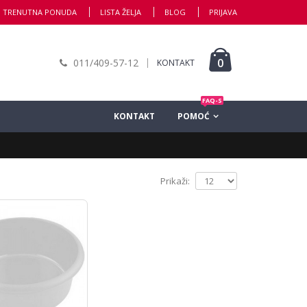
TRENUTNA PONUDA
LISTA ŽELJA
BLOG
PRIJAVA
0
011/409-57-12
KONTAKT
FAQ-S
KONTAKT
POMOĆ
Prikaži: