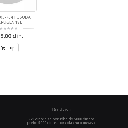
305-704 POSUDA
RUGLA 18L
5,00 din.
Kupi
Dostava
270
dinara za naruđbe do 5000 dinara
preko 5000 dinara
besplatna dostava