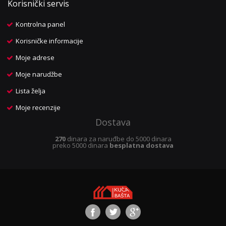
Korisnički servis
Kontrolna panel
Korisničke informacije
Moje adrese
Moje narudžbe
Lista želja
Moje recenzije
Dostava
270
dinara za naruđbe do 5000 dinara
preko 5000 dinara
besplatna dostava