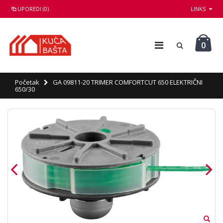
UPOREDI (0)
LINKS
0
Početak
GA 09811-20 TRIMER COMFORTCUT 650 ELEKTRIČNI
650/30