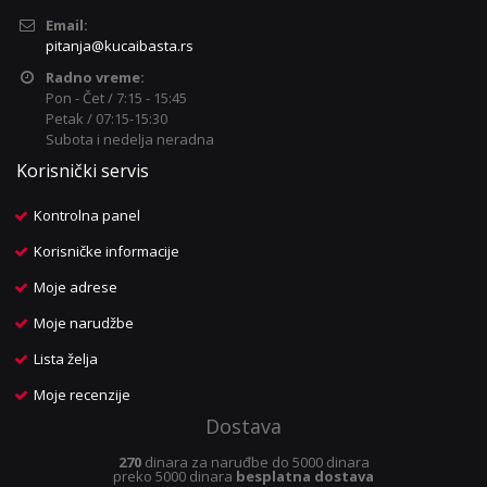
Email:
pitanja@kucaibasta.rs
Radno vreme:
Pon - Čet / 7:15 - 15:45
Petak / 07:15-15:30
Subota i nedelja neradna
Korisnički servis
Kontrolna panel
Korisničke informacije
Moje adrese
Moje narudžbe
Lista želja
Moje recenzije
Dostava
270
dinara za naruđbe do 5000 dinara
preko 5000 dinara
besplatna dostava