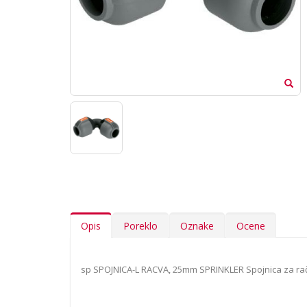
Opis
Poreklo
Oznake
Ocene
sp SPOJNICA-L RACVA, 25mm SPRINKLER Spojnica za rač