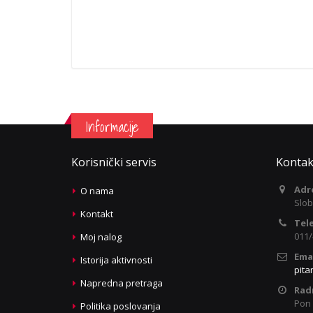
Informacije
Korisnički servis
Kontak
Adr
O nama
Slob
Kontakt
Tel
011/
Moj nalog
Emai
Istorija aktivnosti
pita
Napredna pretraga
Rad
Pon 
Politika poslovanja