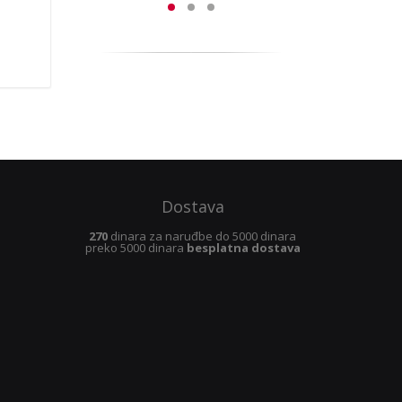
Dostava
270
dinara za naruđbe do 5000 dinara
preko 5000 dinara
besplatna dostava