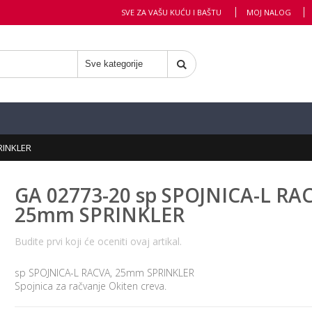
SVE ZA VAŠU KUĆU I BAŠTU
MOJ NALOG
RINKLER
GA 02773-20 sp SPOJNICA-L RA
25mm SPRINKLER
Budite prvi koji će oceniti ovaj artikal.
sp SPOJNICA-L RACVA, 25mm SPRINKLER
Spojnica za račvanje Okiten creva.