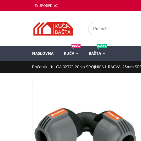
UPOREDI (0)
KUĆA
BAŠTA
NASLOVNA
KUĆA
BAŠTA
Početak
GA 02773-20 sp SPOJNICA-L RACVA, 25mm SP