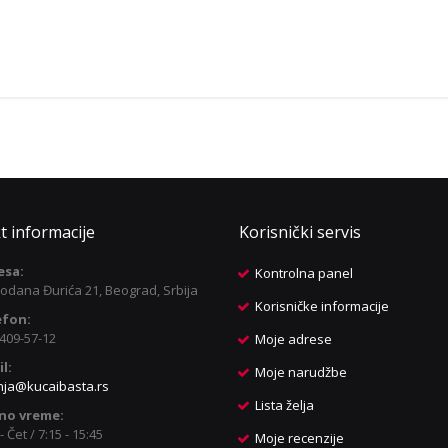
t informacije
Korisnički servis
esa:
Kontrolna panel
odana Đurića 21, Beograd, Srbija
Korisničke informacije
efon:
409-57-12
Moje adrese
l:
Moje narudžbe
nja@kucaibasta.rs
Lista želja
no vreme:
- Čet / 7:15 - 15:45
Moje recenzije