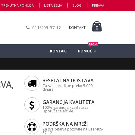
TRENUTNA PONUDA
LISTA ŽELJA
BLOG
PRIJAVA
0
011/409-57-12
KONTAKT
FAQ-S
KONTAKT
POMOĆ
BESPLATNA DOSTAVA
CVA,
Za sve narudžbe preko 5.000
dinara
GARANCIJA KVALITETA
100% garancija kvaliteta za
isporučene artikle.
PODRŠKA NA MREŽI
Za sva pitanja pozovite na 011/409-
57-12