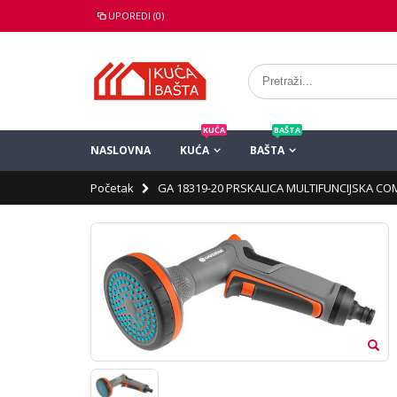
UPOREDI (0)
KUĆA
BAŠTA
NASLOVNA
KUĆA
BAŠTA
Početak
GA 18319-20 PRSKALICA MULTIFUNCIJSKA C