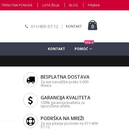
TRENUTNA PONUDA
LISTA ŽELJA
BLOG
PRIJAVA
0
011/409-57-12
KONTAKT
FAQ-S
KONTAKT
POMOĆ
BESPLATNA DOSTAVA
Za sve narudžbe preko 5.000
dinara
GARANCIJA KVALITETA
100% garancija kvaliteta za
isporučene artikle.
PODRŠKA NA MREŽI
Za sva pitanja pozovite na 011/409-
57-12