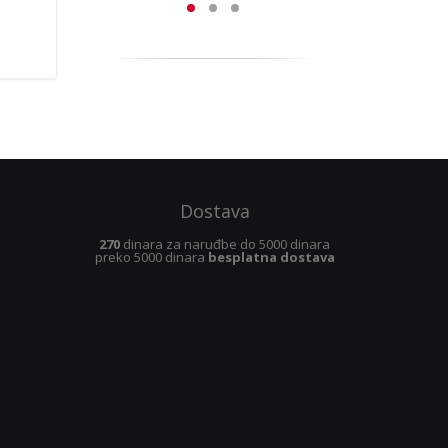
Dostava
270
dinara za naruđbe do 5000 dinara
preko 5000 dinara
besplatna dostava