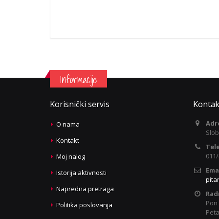
Informacije
Korisnički servis
Kontak
Adr
O nama
Slob
Kontakt
Tel
011/
Moj nalog
Emai
Istorija aktivnosti
pita
Napredna pretraga
Rad
Pon 
Politika poslovanja
Peta