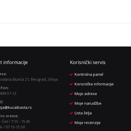
t informacije
Korisnički servis
esa:
Kontrolna panel
odana Đurića 21, Beograd, Srbija
Korisničke informacije
efon:
409-57-12
Moje adrese
l:
Moje narudžbe
nja@kucaibasta.rs
Lista želja
no vreme:
- Čet / 7:15 - 15:45
Moje recenzije
k / 07:15-15:30