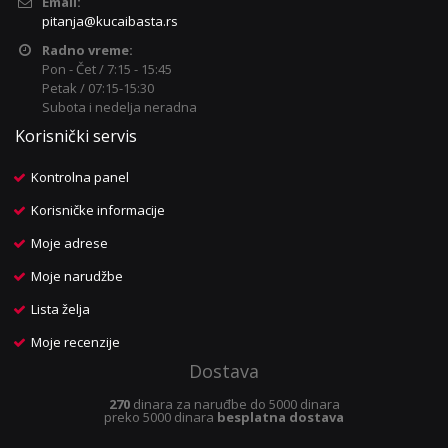
Email:
pitanja@kucaibasta.rs
Radno vreme:
Pon - Čet / 7:15 - 15:45
Petak / 07:15-15:30
Subota i nedelja neradna
Korisnički servis
Kontrolna panel
Korisničke informacije
Moje adrese
Moje narudžbe
Lista želja
Moje recenzije
Dostava
270
dinara za naruđbe do 5000 dinara
preko 5000 dinara
besplatna dostava