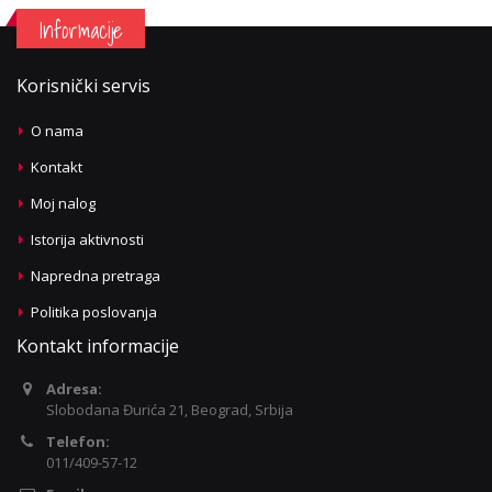
Informacije
Korisnički servis
O nama
Kontakt
Moj nalog
Istorija aktivnosti
Napredna pretraga
Politika poslovanja
Kontakt informacije
Adresa:
Slobodana Đurića 21, Beograd, Srbija
Telefon:
011/409-57-12