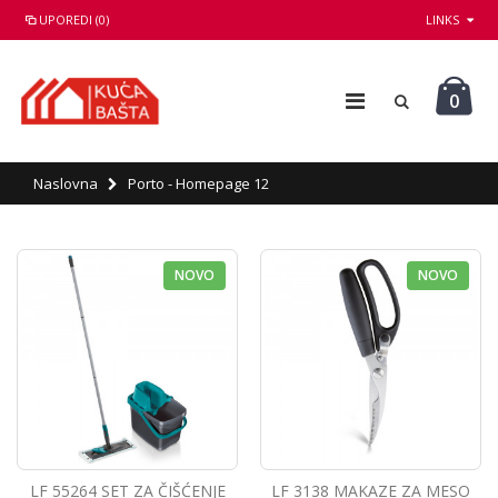
UPOREDI (0)
LINKS
0
Naslovna
Porto - Homepage 12
NOVO
NOVO
LF 55264 SET ZA ČIŠĆENJE
LF 3138 MAKAZE ZA MESO