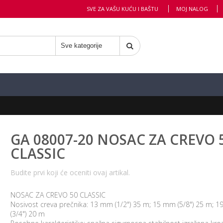
SVE ZA VAŠU KUĆU I BAŠTU
MOJ NALOG
GA 08007-20 NOSAC ZA CREVO 
CLASSIC
Budite prvi koji će oceniti ovaj artikal.
NOSAC ZA CREVO 50 CLASSIC
Nosivost creva prečnika: 13 mm (1/2") 35 m; 15 mm (5/8") 25 m; 
(3/4") 20 m