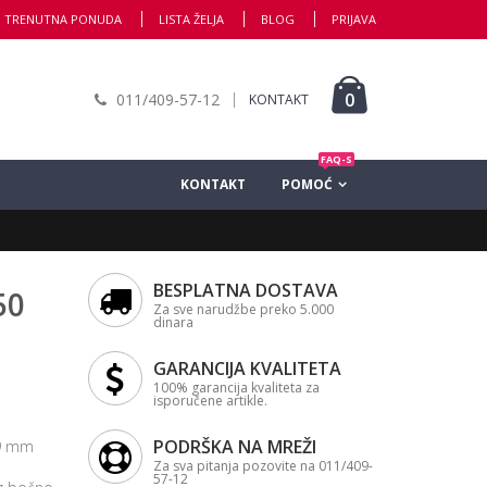
TRENUTNA PONUDA
LISTA ŽELJA
BLOG
PRIJAVA
0
011/409-57-12
KONTAKT
FAQ-S
KONTAKT
POMOĆ
BESPLATNA DOSTAVA
50
Za sve narudžbe preko 5.000
dinara
GARANCIJA KVALITETA
100% garancija kvaliteta za
isporučene artikle.
PODRŠKA NA MREŽI
19 mm
Za sva pitanja pozovite na 011/409-
57-12