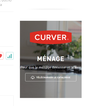
oz bočno
va