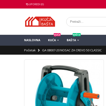
UPOREDI (0)
KUĆA
BAŠTA
NASLOVNA
KUĆA
BAŠTA
Početak
GA 08007-20 NOSAC ZA CREVO 50 CLASSIC