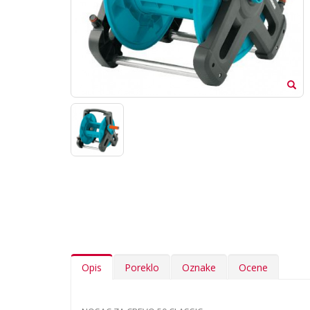
Opis
Poreklo
Oznake
Ocene