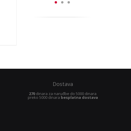
Dostava
270
dinara za naruđbe do 5000 dinara
preko 5000 dinara
besplatna dostava