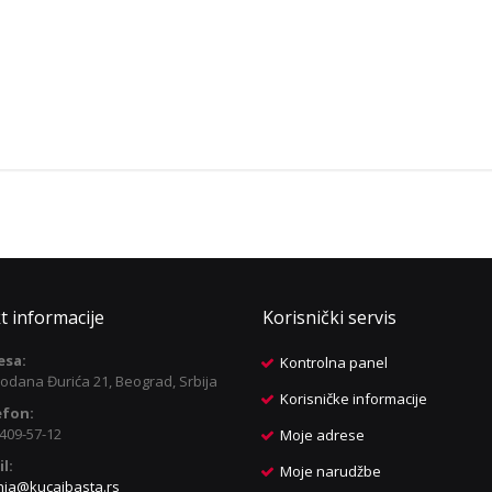
t informacije
Korisnički servis
esa:
Kontrolna panel
odana Đurića 21, Beograd, Srbija
Korisničke informacije
efon:
409-57-12
Moje adrese
l:
Moje narudžbe
nja@kucaibasta.rs