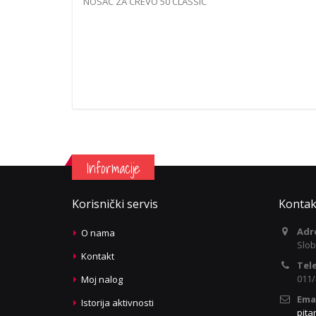
NOSAC ZA CREVO 50 CLASSIC
Informacije
Korisnički servis
Kontak
Adr
O nama
Slob
Kontakt
Tel
011/
Moj nalog
Emai
Istorija aktivnosti
pita