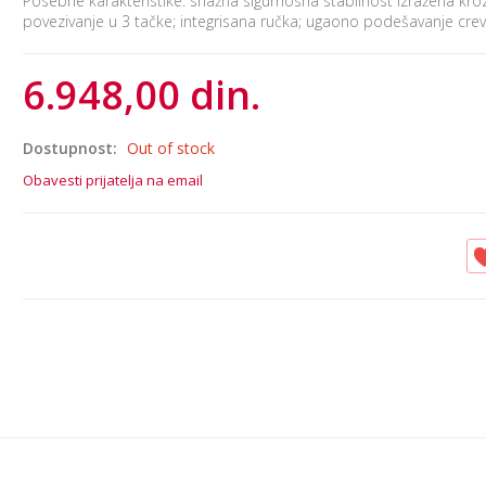
Posebne karakteristike: snažna sigurnosna stabilnost izražena kr
povezivanje u 3 tačke; integrisana ručka; ugaono podešavanje cre
6.948,00 din.
Dostupnost:
Out of stock
Obavesti prijatelja na email