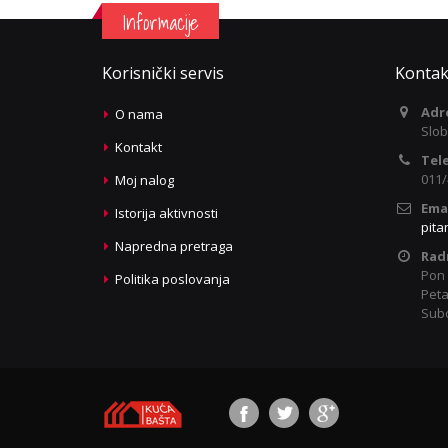
Informacije
Korisnički servis
Kontak
Adr
O nama
Slob
Kontakt
Tel
011/
Moj nalog
Emai
Istorija aktivnosti
pita
Napredna pretraga
Rad
Pon 
Politika poslovanja
Peta
Subo