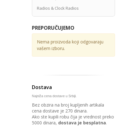
Radios & Clock Radios
PREPORUČUJEMO
Nema proizvoda koji odgovaraju
vašem izboru.
Dostava
Najniža cena dostave u Srbiji.
Bez obzira na broj kupljenih artikala
cena dostave je 270 dinara.
Ako ste kupili robu čija je vrednost preko
5000 dinara,
dostava je besplatna
.