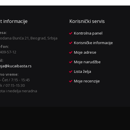
t informacije
Korisnički servis
esa:
Kontrolna panel
odana Đurića 21, Beograd, Srbija
Korisničke informacije
efon:
409-57-12
Moje adrese
l:
Moje narudžbe
nja@kucaibasta.rs
Lista želja
no vreme:
- Čet / 7:15 - 15:45
Moje recenzije
k / 07:15-15:30
ta i nedelja neradna