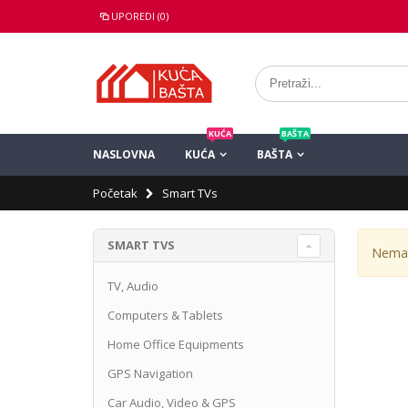
UPOREDI (0)
KUĆA
BAŠTA
NASLOVNA
KUĆA
BAŠTA
Početak
Smart TVs
SMART TVS
Nema 
TV, Audio
Computers & Tablets
Home Office Equipments
GPS Navigation
Car Audio, Video & GPS