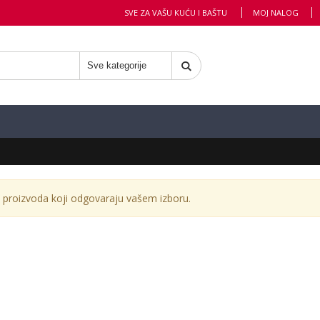
SVE ZA VAŠU KUĆU I BAŠTU
MOJ NALOG
proizvoda koji odgovaraju vašem izboru.