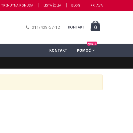
TRENUTNA PONUDA
LISTA ŽELJA
BLOG
PRIJAVA
0
011/409-57-12
KONTAKT
FAQ-S
KONTAKT
POMOĆ