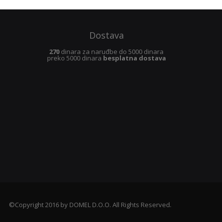
Dostava
270
dinara za naruđbe do 5000 dinara
preko 5000 dinara
besplatna dostava
©Copyright 2016 by DOMEL D.O.O. All Rights Reserved.