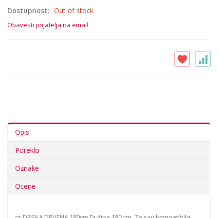
Dostupnost:
Out of stock
Obavesti prijatelja na email
Opis
Poreklo
Oznake
Ocene
cs DRSKA DRVENA 180cm Dužina 180 cm. Za sav kompatibilni