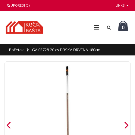
UPOREDI (0)
LINKS
0
Početak
GA 03728-20 cs DRSKA DRVENA 180cm