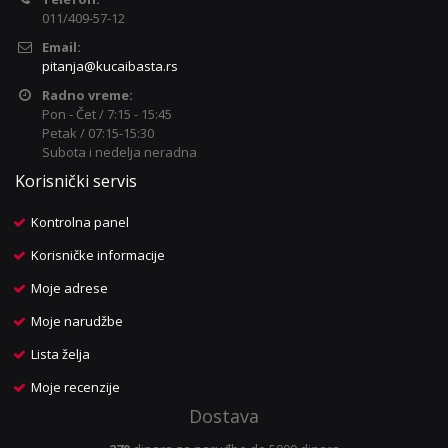
011/409-57-12
Email:
pitanja@kucaibasta.rs
Radno vreme:
Pon - Čet / 7:15 - 15:45
Petak / 07:15-15:30
Subota i nedelja neradna
Korisnički servis
Kontrolna panel
Korisničke informacije
Moje adrese
Moje narudžbe
Lista želja
Moje recenzije
Dostava