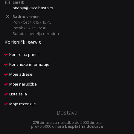
Email:
pitanja@kucaibasta.rs
Radno vreme:
Pon - Čet / 7:15 - 15:45
Petak / 07:15-15:30
Subota i nedelja neradna
Korisnički servis
Kontrolna panel
Korisničke informacije
Moje adrese
Moje narudžbe
Lista želja
Moje recenzije
Dostava
270
dinara za naruđbe do 5000 dinara
preko 5000 dinara
besplatna dostava