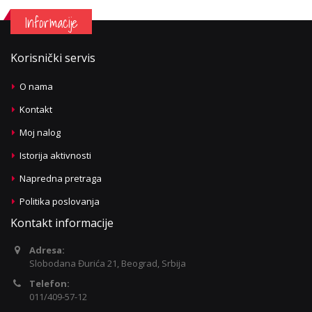
Informacije
Korisnički servis
O nama
Kontakt
Moj nalog
Istorija aktivnosti
Napredna pretraga
Politika poslovanja
Kontakt informacije
Adresa:
Slobodana Đurića 21, Beograd, Srbija
Telefon:
011/409-57-12