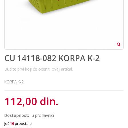
CU 14118-082 KORPA K-2
Budite prvi koji će oceniti ovaj artikal.
KORPA K-2
112,00 din.
Dostupnost:
u prodavnici
Još
10
preostalo