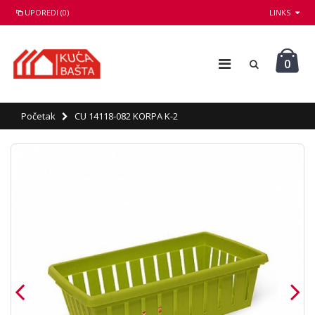
UPOREDI (0)
LINKS
0
Početak
CU 14118-082 KORPA K-2