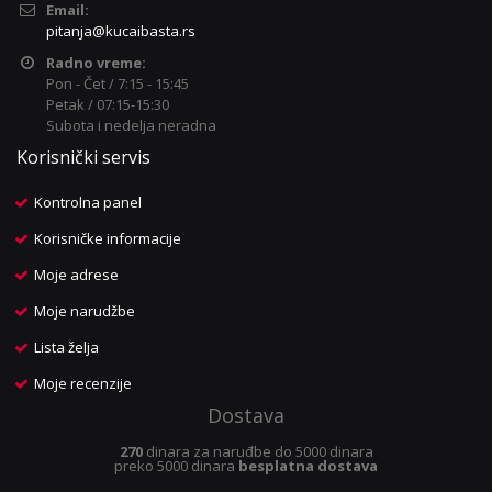
Email:
pitanja@kucaibasta.rs
Radno vreme:
Pon - Čet / 7:15 - 15:45
Petak / 07:15-15:30
Subota i nedelja neradna
Korisnički servis
Kontrolna panel
Korisničke informacije
Moje adrese
Moje narudžbe
Lista želja
Moje recenzije
Dostava
270
dinara za naruđbe do 5000 dinara
preko 5000 dinara
besplatna dostava