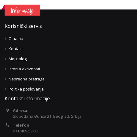
Informacije
Korisnički servis
O nama
Kontakt
Moj nalog
Istorija aktivnosti
Napredna pretraga
Politika poslovanja
Kontakt informacije
Adresa:
Slobodana Đurića 21, Beograd, Srbija
Telefon:
011/409-57-12