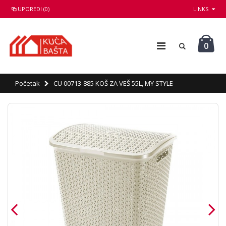
UPOREDI (0)
LINKS
0
Početak
CU 00713-885 KOŠ ZA VEŠ 55L, MY STYLE