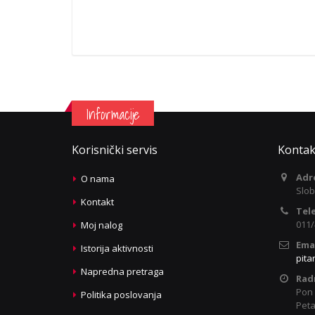
Informacije
Korisnički servis
Kontak
Adr
O nama
Slob
Kontakt
Tel
011/
Moj nalog
Emai
Istorija aktivnosti
pita
Napredna pretraga
Rad
Pon 
Politika poslovanja
Peta