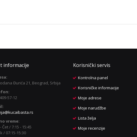
t informacije
Korisnički servis
esa:
Kontrolna panel
odana Đurića 21, Beograd, Srbija
Korisničke informacije
efon:
409-57-12
Moje adrese
l:
Moje narudžbe
nja@kucaibasta.rs
Lista želja
no vreme:
- Čet / 7:15 - 15:45
Moje recenzije
k / 07:15-15:30