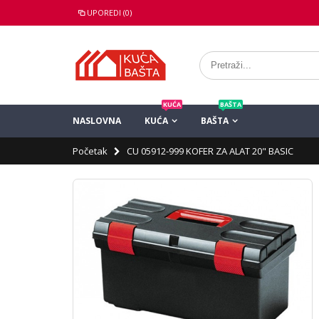
UPOREDI (0)
KUĆA
BAŠTA
NASLOVNA
KUĆA
BAŠTA
Početak
CU 05912-999 KOFER ZA ALAT 20" BASIC