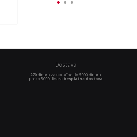
Dostava
270
dinara za naruđbe do 5000 dinara
preko 5000 dinara
besplatna dostava