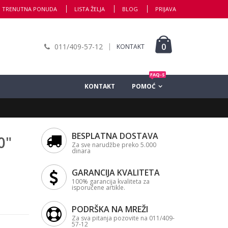
TRENUTNA PONUDA
LISTA ŽELJA
BLOG
PRIJAVA
0
011/409-57-12
KONTAKT
FAQ-S
KONTAKT
POMOĆ
BESPLATNA DOSTAVA
0"
Za sve narudžbe preko 5.000
dinara
GARANCIJA KVALITETA
100% garancija kvaliteta za
isporučene artikle.
PODRŠKA NA MREŽI
Za sva pitanja pozovite na 011/409-
57-12