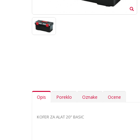
Opis
Poreklo
Oznake
Ocene
KOFER ZA ALAT 20" BASIC