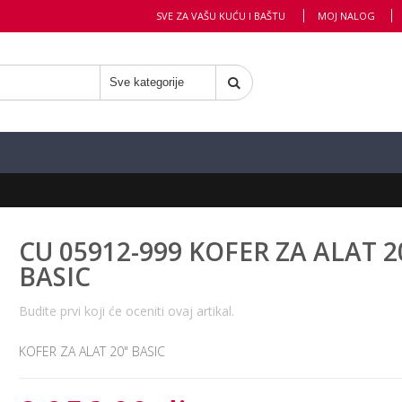
SVE ZA VAŠU KUĆU I BAŠTU
MOJ NALOG
CU 05912-999 KOFER ZA ALAT 2
BASIC
Budite prvi koji će oceniti ovaj artikal.
KOFER ZA ALAT 20" BASIC