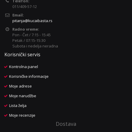
Telefon:
011/409-57-12
Email:
pitanja@kucaibasta.rs
Radno vreme:
Pon - Čet / 7:15 - 15:45
Petak / 07:15-15:30
Subota i nedelja neradna
Korisnički servis
Kontrolna panel
Korisničke informacije
Moje adrese
Moje narudžbe
Lista želja
Moje recenzije
Dostava