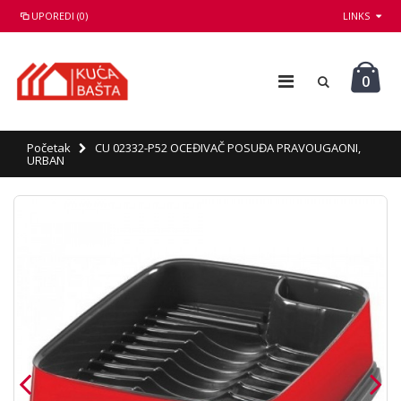
UPOREDI (0)
LINKS
0
Početak
CU 02332-P52 OCEĐIVAČ POSUĐA PRAVOUGAONI,
URBAN