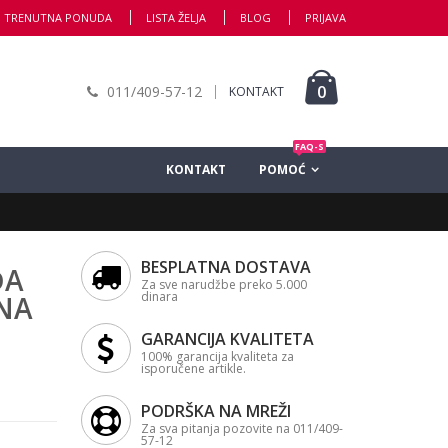
TRENUTNA PONUDA
LISTA ŽELJA
BLOG
PRIJAVA
0
011/409-57-12
KONTAKT
FAQ-S
KONTAKT
POMOĆ
BESPLATNA DOSTAVA
ĐA
Za sve narudžbe preko 5.000
dinara
ENA
GARANCIJA KVALITETA
100% garancija kvaliteta za
isporučene artikle.
PODRŠKA NA MREŽI
Za sva pitanja pozovite na 011/409-
57-12