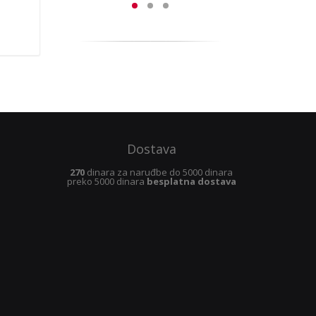
Dostava
270
dinara za naruđbe do 5000 dinara
preko 5000 dinara
besplatna dostava