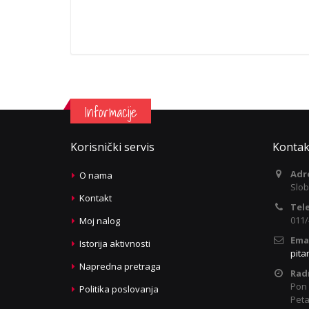
Informacije
Korisnički servis
Kontak
Adr
O nama
Slob
Kontakt
Tel
011/
Moj nalog
Emai
Istorija aktivnosti
pita
Napredna pretraga
Rad
Pon 
Politika poslovanja
Peta