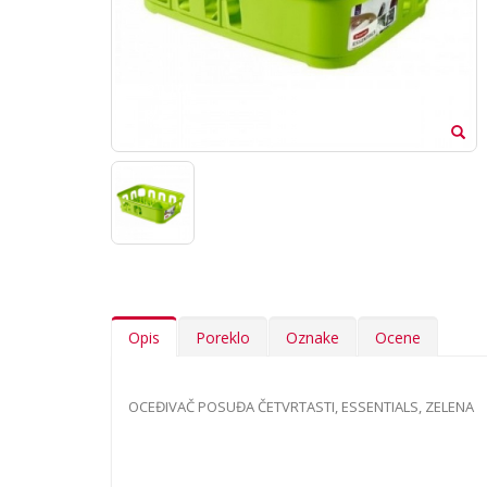
Opis
Poreklo
Oznake
Ocene
OCEĐIVAČ POSUĐA ČETVRTASTI, ESSENTIALS, ZELENA