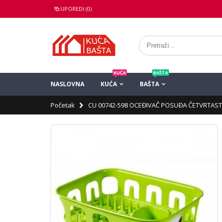
UPOREDI (0)
KUĆA
BAŠTA
NASLOVNA
KUĆA
BAŠTA
Početak
CU 00742-598 OCEĐIVAČ POSUĐA ČETVRTASTI