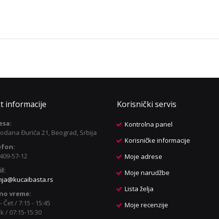
t informacije
Korisnički servis
esa:
Kontrolna panel
odana Đurića 21, Beograd, Srbija
Korisničke informacije
efon:
409-57-12
Moje adrese
l:
Moje narudžbe
nja@kucaibasta.rs
Lista želja
no vreme:
- Čet / 7:15 - 15:45
Moje recenzije
k / 07:15-15:30