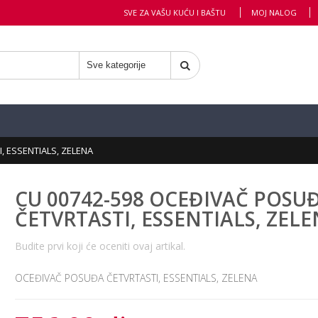
SVE ZA VAŠU KUĆU I BAŠTU
MOJ NALOG
, ESSENTIALS, ZELENA
CU 00742-598 OCEĐIVAČ POSU
ČETVRTASTI, ESSENTIALS, ZEL
Budite prvi koji će oceniti ovaj artikal.
OCEĐIVAČ POSUĐA ČETVRTASTI, ESSENTIALS, ZELENA