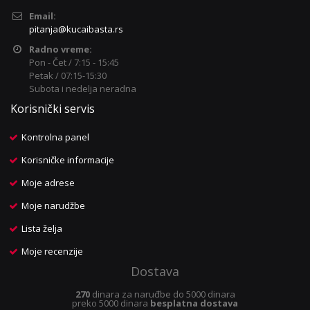
Email:
pitanja@kucaibasta.rs
Radno vreme:
Pon - Čet / 7:15 - 15:45
Petak / 07:15-15:30
Subota i nedelja neradna
Korisnički servis
Kontrolna panel
Korisničke informacije
Moje adrese
Moje narudžbe
Lista želja
Moje recenzije
Dostava
270
dinara za naruđbe do 5000 dinara
preko 5000 dinara
besplatna dostava