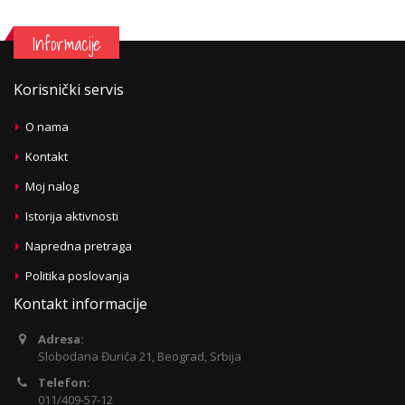
Informacije
Korisnički servis
O nama
Kontakt
Moj nalog
Istorija aktivnosti
Napredna pretraga
Politika poslovanja
Kontakt informacije
Adresa:
Slobodana Đurića 21, Beograd, Srbija
Telefon:
011/409-57-12