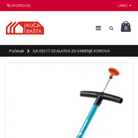
UPOREDI (0)
LINKS
0
Početak
GA 03517-20 ALATKA ZA VAĐENJE KOROVA