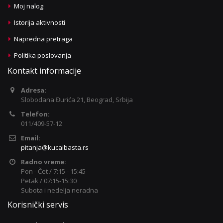
Moj nalog
Istorija aktivnosti
Napredna pretraga
Politika poslovanja
Kontakt informacije
Adresa:
Slobodana Đurića 21, Beograd, Srbija
Telefon:
011/409-57-12
Email:
pitanja@kucaibasta.rs
Radno vreme:
Pon - Čet / 7:15 - 15:45
Petak / 07:15-15:30
Subota i nedelja neradna
Korisnički servis